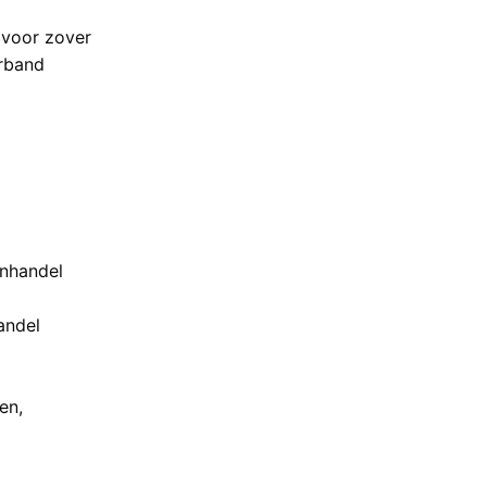
 voor zover
erband
enhandel
andel
en,