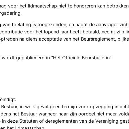
raag voor het lidmaatschap niet te honoreren kan betrokkene
rgadering.
van toelating is toegezonden, en nadat de aanvrager zich s
ontributie voor het lopend jaar heeft betaald, neemt zijn 
optreden na diens acceptatie van het Beursreglement, blijk
g wordt gepubliceerd in “Het Officiële Beursbulletin”.
eindigt:
et Bestuur, in welk geval geen termijn voor opzegging in a
zijdens het Bestuur wanneer naar zijn oordeel niet meer vol
in deze Statuten of dereglementen van de Vereniging geste
ien het lidmaatschap: