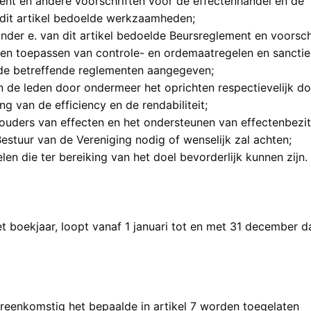
ment en andere voorschriften voor de effectenhandel en de
dit artikel bedoelde werkzaamheden;
onder e. van dit artikel bedoelde Beursreglement en voorsch
 en toepassen van controle- en ordemaatregelen en sanctie
n de betreffende reglementen aangegeven;
 de leden door ondermeer het oprichten respectievelijk d
ng van de efficiency en de rendabiliteit;
uders van effecten en het ondersteunen van effectenbezitt
Bestuur van de Vereniging nodig of wenselijk zal achten;
en die ter bereiking van het doel bevorderlijk kunnen zijn.
 het boekjaar, loopt vanaf 1 januari tot en met 31 december 
ereenkomstig het bepaalde in artikel 7 worden toegelaten