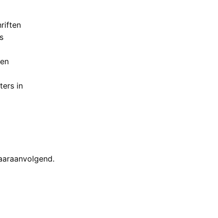
riften
s
oen
ers in
daaraanvolgend.